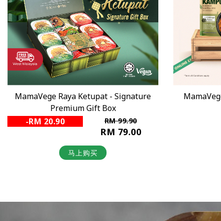
ure
MamaVege 独立包装干盘面优惠配套
Ma
RM 29.60
缺货