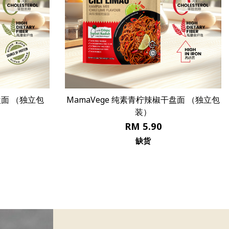
柠辣椒干盘面 （独立包
青柠摇摇面 1 Carton
）
.90
RM 106.20
货
马上购买