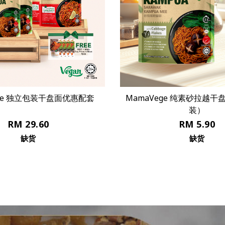
maVege 纯素砂拉越干盘面 （独立包
MamaVege 纯素青
装）
装
RM 5.90
RM 5
缺货
缺